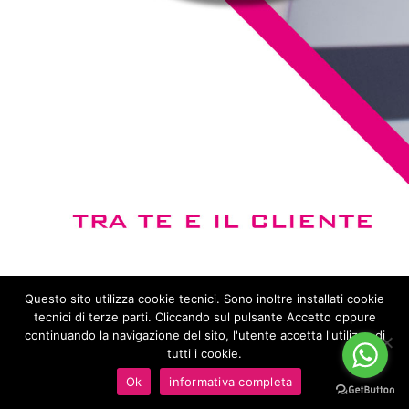
Questo sito utilizza cookie tecnici. Sono inoltre installati cookie
tecnici di terze parti. Cliccando sul pulsante Accetto oppure
We
Advertising
continuando la navigazione del sito, l'utente accetta l'utilizzo di
© COPYRIGHT 2023 MILÙ PUBBLICITÀ - ALL RIGHTS RESERVED | P.I.
tutti i cookie.
04693810261| POWERED BY
IDE@SOLUZIONI
|
PRIVACY
Ok
informativa completa