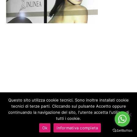
Questo sito utilizza cookie tecnici. Sono inoltre installati cookie
tecnici di terze parti. Cliccando sul pulsante Accetto oppure
We
Advertising
continuando la navigazione del sito, l'utente accetta l'utilizzo di
© COPYRIGHT 2023 MILÙ PUBBLICITÀ - ALL RIGHTS RESERVED | P.I.
tutti i cookie.
04693810261| POWERED BY
IDE@SOLUZIONI
|
PRIVACY
Ok
informativa completa